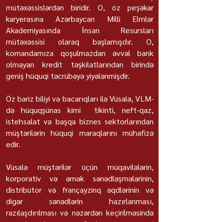
mütəxəssislərdən biridir. O, öz peşəkar
karyerasına Azərbaycan Milli Elmlər
Akademiyasında İnsan Resursları
mütəxəssisi olaraq başlamışdır. O,
komandamıza qoşulmazdan əvvəl bank
olmayan kredit təşkilatlarından birində
geniş hüquqi təcrübəyə yiyələnmişdir.
Öz bariz biliyi və bacarıqları ilə Vüsalə, VLM-
də hüquqşünas kimi tikinti, neft-qaz,
istehsalat və başqa biznes sektorlarından
müştərilərin hüquqi maraqlarını mühafizə
edir.
Vüsalə müştərilər üçün müqavilələrin,
korporativ və əmək sənədləşmələrinin,
distribütor və françayzinq əqdlərinin və
digər sənədlərin hazırlanması,
razılaşdırılması və nəzərdən keçirilməsində