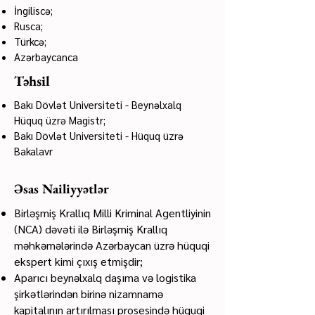
İngiliscə;
Rusca;
Türkcə;
Azərbaycanca
Təhsil
Bakı Dövlət Universiteti - Beynəlxalq
Hüquq üzrə Magistr;​
Bakı Dövlət Universiteti
- Hüquq üzrə
Bakalavr
Əsas Nailiyyətlər
Birləşmiş Krallıq Milli Kriminal Agentliyinin
(NCA) dəvəti ilə Birləşmiş Krallıq
məhkəmələrində Azərbaycan üzrə hüquqi
ekspert kimi çıxış etmişdir;
Aparıcı beynəlxalq daşıma və logistika
şirkətlərindən birinə nizamnamə
kapitalının artırılması prosesində hüquqi