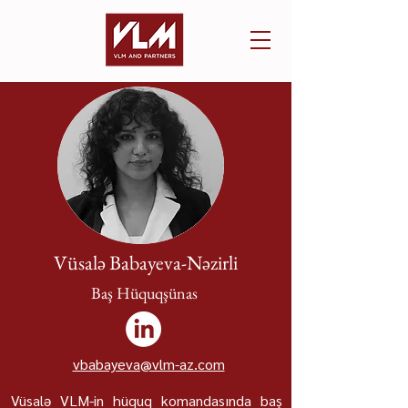
Vüsalə Babayeva-Nəzirli
Baş Hüquqşünas
vbabayeva@vlm-az.com
Vüsalə VLM-in hüquq komandasında baş