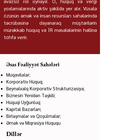
əvəzsiz rol oynayır. O, hüquq və vergi
yoxlamalarında aktiv şəkildə yer alır. Vüsalə
özünün əmək və insan resursları sahələrində
təcrübəsinə dayanaraq müştərilərin
mürəkkəb hüquq və İR məsələlərinin həllinə
töhfə verir.
Əsas Fəaliyyət Sahələri
Müqavilələr;
Korporativ Hüquq;
Beynəlxalq Korporativ Strukturizasiya;
Biznesin Yenidən Təşkili;
Hüquqi Uyğunluq;
Kapital Bazarları;
Birləşmələr və Qoşulmalar;
Əmək və Miqrasiya Hüququ
Dillər