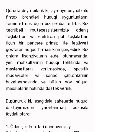
Qürurla deyə bilərik ki, ayrı-ayrı beynəlxalq
fintex brendləri hüquqi uyğunluqlarını
təmin etmək üçün bizə etibar edirlər. Biz
təcrübəli mütəxəssislərimizlə ödəniş
təşkilatları və elektron pul təşkilatları
üçün bir pəncərə prinsipi ilə fəaliyyət
göstərən hüquq firması kimi çıxış edirik. Biz
onlara lisenziyaların əldə olunmasında,
yeni məhsullarının hüquqi təhlilində və
məsləhətlərin verilməsində, spesifik
müqavilələr və sənəd şablonlarının
hazırlanmasında və bütün növ hüquqi
məsələlərin həllində dəstək veririk.
Düşünürük ki, aşağıdakı sahələrdə hüquqi
dəstəyimizdən yararlanmaq xüsusilə
faydalı olardı:
1. Ödəniş xidmətləri qanunvericiliyi;