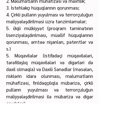
2. Məlumatların mühafizəsi və məxfilik;
3. İstehlakçı hüquqlarının qorunması;
4. Çirkli pulların yuyulması və terrorçuluğun
maliyyələşdirilməsi üzrə tənzimləmələr;
5. Əqli mülkiyyət (proqram təminatının
lisenziyalaşdırılması, müəllif hüquqlarının
qorunması, əmtəə nişanları, patentlər və
s.)
5. Müqavilələr (istifadəçi müqavilələri,
tərəfdaşlıq müqavilələri və digərləri də
daxil olmaqla) və Daxili Sənədlər (məsələn,
risklərin idarə olunması, məlumatların
mühafizəsi, fırıldaqçılıqla mübarizə, çirkli
pulların yuyulması və terrorçuluğun
maliyyələşdirilməsi ilə mübarizə və digər
qaydalar);
6. Korporativ Hüquq;
7. Hüquq və Vergi yoxlaması;
8. Vergi, Miqrasiya və Əmək Hüququ və s.