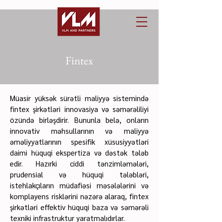
Fintex
Müasir yüksək sürətli maliyyə sistemində
fintex şirkətləri innovasiya və səmərəliliyi
özündə birləşdirir. Bununla belə, onların
innovativ məhsullarının və maliyyə
əməliyyatlarının spesifik xüsusiyyətləri
daimi hüquqi ekspertiza və dəstək tələb
edir. Hazırki ciddi tənzimləmələri,
prudensial və hüquqi tələbləri,
istehlakçıların müdafiəsi məsələlərini və
komplayens risklərini nəzərə alaraq, fintex
şirkətləri effektiv hüquqi baza və səmərəli
texniki infrastruktur yaratmalıdırlar.