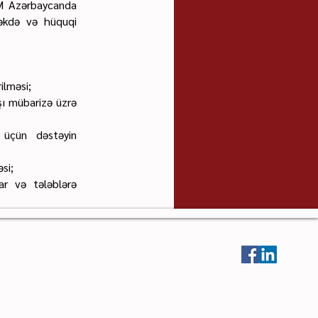
VLM Azərbaycanda
məkdə və hüquqi
ilməsi;
rşı mübarizə üzrə
 üçün dəstəyin
si;
lar və tələblərə