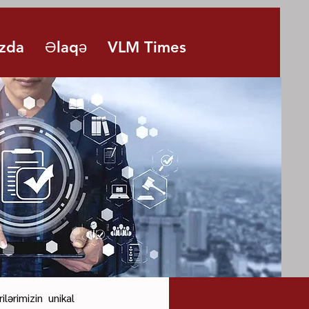
zda
Əlaqə
VLM Times
ərimizin unikal