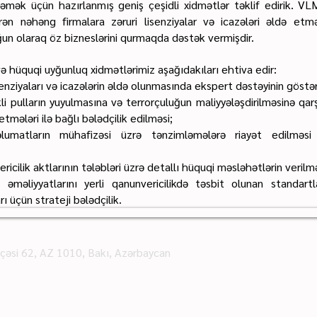
dəmək üçün hazırlanmış geniş çeşidli xidmətlər təklif edirik. 
ərən nəhəng firmalara zəruri lisenziyalar və icazələri əldə et
ğun olaraq öz bizneslərini qurmaqda dəstək vermişdir.
və hüquqi uyğunluq xidmətlərimiz aşağıdakıları ehtiva edir:
senziyaları və icazələrin əldə olunmasında ekspert dəstəyinin göstər
kli pulların yuyulmasına və terrorçuluğun maliyyələşdirilməsinə qa
etmələri ilə bağlı bələdçilik edilməsi;
əlumatların mühafizəsi üzrə tənzimləmələrə riayət edilməsi
ricilik aktlarının tələbləri üzrə detallı hüquqi məsləhətlərin verilmə
 əməliyyatlarını yerli qanunvericilikdə təsbit olunan standart
ı üçün strateji bələdçilik.
üçəsi 62, AZ 1010, Bakı, Azərbaycan