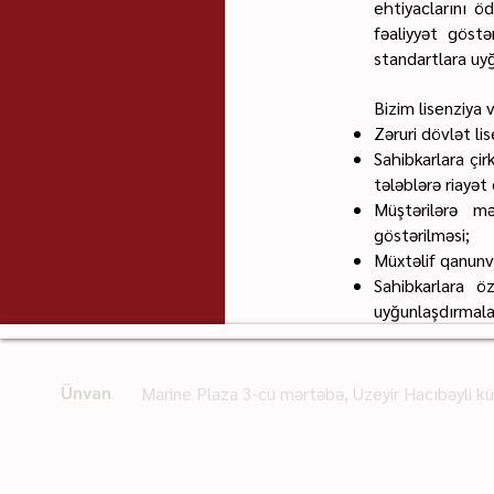
ehtiyaclarını ö
fəaliyyət göst
standartlara uy
Bizim lisenziya 
Zəruri dövlət li
Sahibkarlara çir
tələblərə riayət 
Müştərilərə m
göstərilməsi;
Müxtəlif qanunve
Sahibkarlara öz
uyğunlaşdırmalar
Ünvan
Marine Plaza 3-cü mərtəbə, Üzeyir Hacıbəyli k