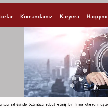
torlar
Komandamız
Karyera
Haqqımı
ə
unluq sahəsində özümüzü sübut etmiş bir firma olaraq müştəril