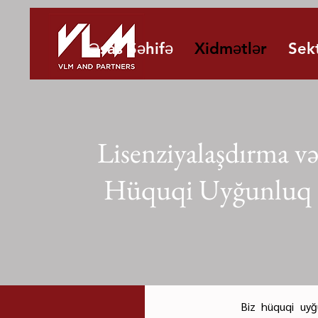
Əsas Səhifə
Xidmətlər
Sek
Lisenziyalaşdırma v
Hüquqi Uyğunluq
Biz hüquqi uyğ