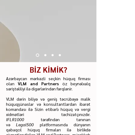
BİZ KİMİK?
Azərbaycan mərkəzli seçkin hüquq firması
olan
VLM and Partners
öz beynəlxalq
səriştəliliyi ilə digərlərindən fərqlənir.
VLM dərin biliyə və geniş təcrübəyə malik
hüquqşünaslar və konsultantlardan ibarət
komandası ilə Sizin etibarlı hüquq və vergi
xidmətləri təchizatçınızdır.
IFLR1000
tərəfindən tanınan
və
Legal500
platformasında dünyanın
qabaqcıl hüquq firmaları ilə birlikdə
qiymətləndirilən VLM and Partners, mürəkkəb