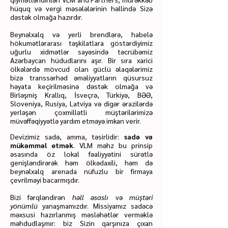
hüquq və vergi məsələlərinin həllində Sizə
dəstək olmağa hazırdır.
Beynəlxalq və yerli brendlərə, habelə
hökumətlərarası təşkilatlara göstərdiyimiz
uğurlu xidmətlər sayəsində təcrübəmiz
Azərbaycan hüdudlarını aşır. Bir sıra xarici
ölkələrdə mövcud olan güclü əlaqələrimiz
bizə transsərhəd əməliyyatların qüsursuz
həyata keçirilməsinə dəstək olmağa və
Birləşmiş Krallıq, İsveçrə, Türkiyə, BƏƏ,
Sloveniya, Rusiya, Latviya və digər ərazilərdə
yerləşən çoxmillətli müştərilərimizə
müvəffəqiyyətlə yardım etməyə imkan verir.
Devizimiz sadə, amma, təsirlidir:
sadə və
mükəmməl etmək
. VLM məhz bu prinsip
əsasında öz lokal fəaliyyətini sürətlə
genişləndirərək həm ölkədaxili, həm də
beynəlxalq arenada nüfuzlu bir firmaya
çevrilməyi bacarmışdır.
Bizi fərqləndirən
həll əsaslı
və
müştəri
yönümlü
yanaşmamızdır. Missiyamız sadəcə
məxsusi hazırlanmış məsləhətlər verməklə
məhdudlaşmır: biz Sizin qarşınıza çıxan