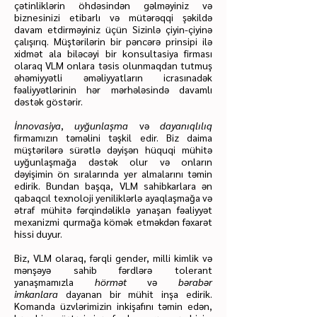
çətinliklərin öhdəsindən gəlməyiniz və
biznesinizi etibarlı və mütərəqqi şəkildə
davam etdirməyiniz üçün Sizinlə çiyin-çiyinə
çalışırıq. Müştərilərin bir pəncərə prinsipi ilə
xidmət ala biləcəyi bir konsultasiya firması
olaraq VLM onlara təsis olunmaqdan tutmuş
əhəmiyyətli əməliyyatların icrasınadək
fəaliyyətlərinin hər mərhələsində davamlı
dəstək göstərir.
İnnovasiya
,
uyğunlaşma
və
dayanıqlılıq
firmamızın təməlini təşkil edir. Biz daima
müştərilərə sürətlə dəyişən hüquqi mühitə
uyğunlaşmağa dəstək olur və onların
dəyişimin ön sıralarında yer almalarını təmin
edirik. Bundan başqa, VLM sahibkarlara ən
qabaqcıl texnoloji yeniliklərlə ayaqlaşmağa və
ətraf mühitə fərqindəliklə yanaşan fəaliyyət
mexanizmi qurmağa kömək etməkdən fəxarət
hissi duyur.
Biz, VLM olaraq, fərqli gender, milli kimlik və
mənşəyə sahib fərdlərə tolerant
yanaşmamızla
hörm
ət
və
bərabər
imkanlara
dayanan bir mühit inşa edirik.
Komanda üzvlərimizin inkişafını təmin edən,