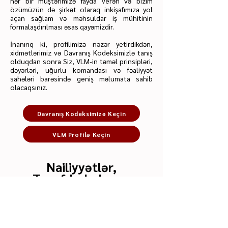
hər bir müştərimizə fayda verən və bizim
özümüzün də şirkət olaraq inkişafımıza yol
açan sağlam və məhsuldar iş mühitinin
formalaşdırılması əsas qayəmizdir.
İnanırıq ki, profilimizə nəzər yetirdikdən,
xidmətlərimiz və Davranış Kodeksimizlə tanış
olduqdan sonra Siz, VLM-in təməl prinsipləri,
dəyərləri, uğurlu komandası və fəaliyyət
sahələri barəsində geniş məlumata sahib
olacaqsınız.
Davranış Kodeksimizə Keçin
VLM Profilə Keçin
Nailiyyətlər,
Tərəfdaşlıqlar və
Üzvlüklər