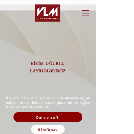
BİZİM UĞURLU
LAYİHƏLƏRİMİZ
İllər ərzində VLM bir çox mühüm layihələrdə iştirak
edərək, strateji hüquqi dəstək göstərmiş və ölçülə
bilən nəticələr əldə etmişdir.
Daha ətraflı
Ətraflı oxu