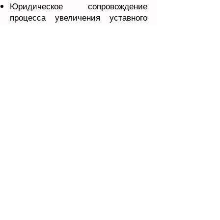
Юридическое сопровождение
процесса увеличения уставного
капитала ведущей международной
строительной, судоходной и
логистической компании.
Оказание помощи международной
компании по производству
минеральной воды в процессе
смены акционера, директора и
увеличения уставного капитала.
Проводила и участвовала в
комплексном юридическом аудите
для крупных компаний
нефтегазового сектора,
страхования, переработки отходов
в Азербайджане.
Проведение комплексного
юридического аудита для крупной
рыбной компании, крупной пекарни