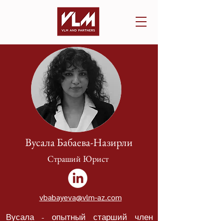
Вусала Бабаева-Назирли
Страший Юрист
vbabayeva@vlm-az.com
Вусала - опытный старший член