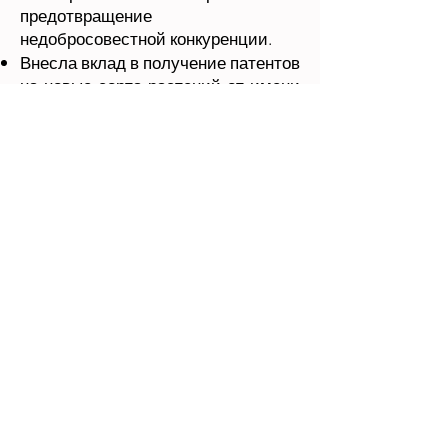
предотвращение
недобросовестной конкуренции.
Внесла вклад в получение патентов
на новые сорта растений от имени
известного клиента, обеспечив
полное соблюдение процедур
интеллектуальной собственности.
Успешная регистрация местных
филиалов и представительств
глобальных компаний в
нефтегазовом секторе, тяжелой
промышленности, технологиях и
строительстве; оказание
комплексной юридической
поддержки по вопросам создания и
деятельности компаний.
Подготовила комплексные отчеты о
юридической экспертизе,
охватывающие аспекты