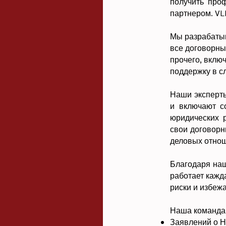
получить про
партнером. VL
Мы разрабаты
все договорны
прочего, вклю
поддержку в с
Наши эксперты
и включают с
юридических 
свои договорн
деловых отно
Благодаря наш
работает кажд
риски и избеж
Наша команда 
Заявлений о 