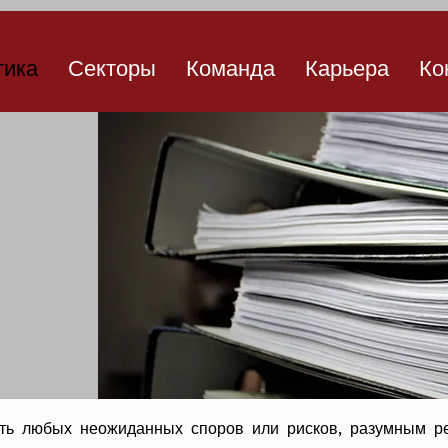
тика
Секторы
Команда
Карьера
Ко
ть любых неожиданных споров или рисков, разумным р