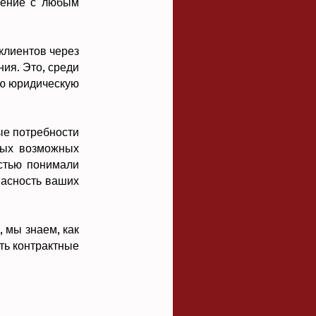
шение с любым
клиентов через
ия. Это, среди
ую юридическую
ые потребности
бых возможных
стью понимали
пасность ваших
 мы знаем, как
ить контрактные