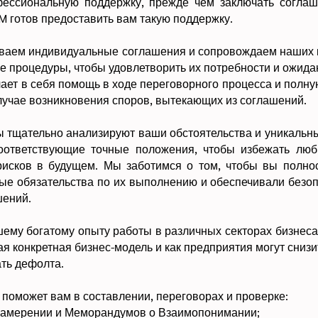
фессиональную поддержку, прежде чем заключать согла
M готов предоставить вам такую поддержку.
ваем индивидуальные соглашения и сопровождаем наших 
е процедуры, чтобы удовлетворить их потребности и ожидан
чает в себя помощь в ходе переговорного процесса и полн
лучае возникновения споров, вытекающих из соглашений.
 тщательно анализируют ваши обстоятельства и уникальн
оответствующие точные положения, чтобы избежать лю
рисков в будущем. Мы заботимся о том, чтобы вы полно
ые обязательства по их выполнению и обеспечивали безо
шений.
ему богатому опыту работы в различных секторах бизнеса,
ая конкретная бизнес-модель и как предприятия могут сниз
ать дефолта.
поможет вам в составлении, переговорах и проверке:
Намерении и Меморандумов о Взаимопонимании;