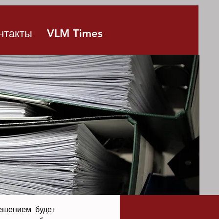
нтакты
VLM Times
ешением будет