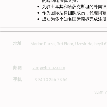
的端到端法律支持。
为驻土耳其和哈萨克斯坦的外国律
作为国际法律团队成员，代理阿塞
成功为多个知名国际商标完成注册
地址：
Marine Plaza, 3rd Floor, Uzeyir Hajibeyli
vlm@vlm-az.com
邮箱：
手机：
+994 10 256 73 56
VLM即