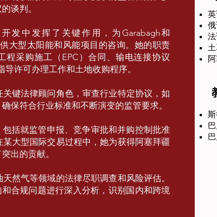
议的谈判。
英
俄
开发中发挥了关键作用，为Garabagh和
法
者提供大型太阳能和风能项目的咨询。她的职责
土
工程采购施工（EPC）合同、输电连接协议
阿
及指导许可办理工作和土地收购程序。
任关键法律顾问角色，审查行业特定协议，如
，确保符合行业标准和不断演变的监管要求。
斯
巴
绩，包括就监管申报、竞争审批和并购控制批准
巴
在某大型国际交易过程中，她为获得阿塞拜疆
了突出的贡献。
油天然气等领域的法律尽职调查和风险评估。
构和合规问题进行深入分析，识别国内和跨境