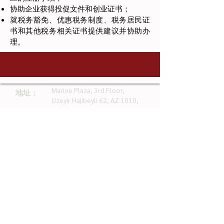
协助企业获得投促文件和创业证书；
就税务豁免、优惠税务制度、税务居民证
书和其他税务相关证书提供建议并协助办
理。
Marine Plaza, 3rd Floor,
地址：
Uzeyir Hajibeyli 62, AZ 1010,
Baku, Azerbaijan
邮箱：
vlm@vlm-az.com
手机：
+994 10 256 73 56
VLM即VLM and Partners事务所，是根据阿塞拜疆共和国
法律设立的有限责任公司。
©2026 VLM and Partners。保留所有权利。