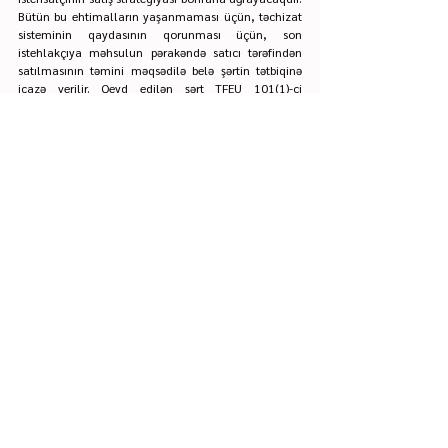
Bütün bu ehtimalların yaşanmaması üçün, təchizat 
sisteminin qaydasının qorunması üçün, son 
istehlakçıya məhsulun pərakəndə satıcı tərəfindən 
satılmasının təmini məqsədilə belə şərtin tətbiqinə 
icazə verilir. Qeyd edilən şərt TFEU 101(1)-ci 
maddəsinin izahı və meyarların müəyyən edilməsi 
məqsədilə Avropa Komissiyasının qəbul etdiyi VBER-
də (Vertical Block Exemption Rules) də öz əksini 
tapmışdır və Avropa rəqabət hüququnda tətbiq edilən 
müddəalardandır.
Məqalənin müəllifi: Cəmilə Məcidli 
Əlaqə