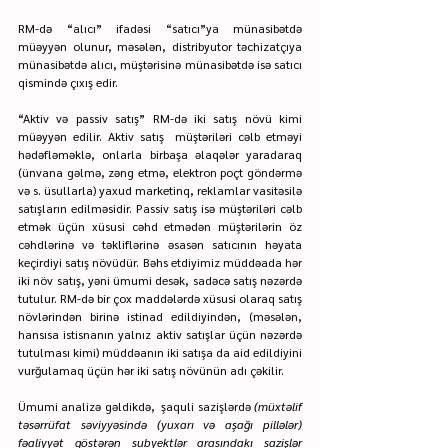
RM-də “alıcı” ifadəsi “satıcı”ya münasibətdə 
müəyyən olunur, məsələn, distribyutor təchizatçıya 
münasibətdə alıcı, müştərisinə münasibətdə isə satıcı 
qismində çıxış edir.
“Aktiv və passiv satış” RM-də iki satış növü kimi 
müəyyən edilir. Aktiv satış  müştəriləri cəlb etməyi 
hədəfləməklə, onlarla birbaşa əlaqələr yaradaraq 
(ünvana gəlmə, zəng etmə, elektron poçt göndərmə 
və s. üsullarla) yaxud marketinq, reklamlar vasitəsilə 
satışların edilməsidir. Passiv satış isə müştəriləri cəlb 
etmək üçün xüsusi cəhd etmədən müştərilərin öz 
cəhdlərinə və təkliflərinə əsasən satıcının həyata 
keçirdiyi satış növüdür. Bəhs etdiyimiz müddəada hər 
iki növ satış, yəni ümumi desək, sadəcə satış nəzərdə 
tutulur. RM-də bir çox maddələrdə xüsusi olaraq satış 
növlərindən birinə istinad edildiyindən, (məsələn, 
hansısa istisnanın yalnız aktiv satışlar üçün nəzərdə 
tutulması kimi) müddəanın iki satışa da aid edildiyini 
vurğulamaq üçün hər iki satış növünün adı çəkilir.
Ümumi analizə gəldikdə,  şaquli sazişlərdə 
(müxtəlif 
təsərrüfat səviyyəsində (yuxarı və aşağı pillələr) 
fəaliyyət göstərən subyektlər arasındakı sazişlər 