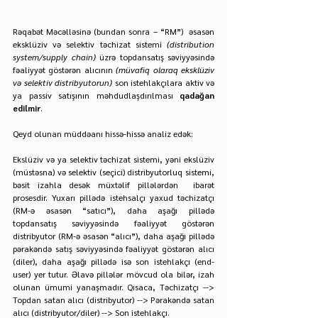
Rəqabət Məcəlləsinə (bundan sonra – “RM”)  əsasən 
eksklüziv və selektiv təchizat sistemi 
(distribution 
system/supply chain)
 üzrə topdansatış səviyyəsində 
fəaliyyət göstərən alıcının 
(müvafiq olaraq eksklüziv 
və selektiv distribyutorun) 
son istehlakçılara aktiv və 
ya passiv satışının məhdudlaşdırılması 
qadağan 
edilmir
.
Qeyd olunan müddəanı hissə-hissə analiz edək:
Ekslüziv və ya selektiv təchizat sistemi, yəni ekslüziv 
(müstəsna) və selektiv (seçici) distribyutorluq sistemi, 
bəsit izahla desək müxtəlif pillələrdən  ibarət 
prosesdir. Yuxarı pillədə istehsalçı yaxud təchizatçı 
(RM-ə əsasən “satıcı”), daha aşağı pillədə 
topdansatış səviyyəsində fəaliyyət göstərən 
distribyutor (RM-ə əsasən “alıcı”), daha aşağı pillədə 
pərakəndə satış səviyyəsində fəaliyyət göstərən alıcı 
(diler), daha aşağı pillədə isə son istehlakçı (end-
user) yer tutur. Əlavə pillələr mövcud ola bilər, izah 
olunan ümumi yanaşmadır. Qısaca, Təchizatçı --> 
Topdan satan alıcı (distribyutor) --> Pərakəndə satan 
alıcı (distribyutor/diler) --> Son istehlakçı.