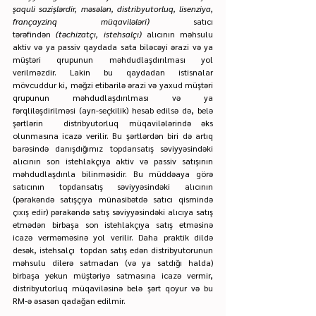
şaquli sazişlərdir, məsələn, distribyutorluq, lisenziya, 
françayzinq müqavilələri) 
satıcı 
tərəfindən 
(təchizatçı, istehsalçı)
 alıcının məhsulu 
aktiv və ya passiv qaydada sata biləcəyi ərazi və ya 
müştəri qrupunun məhdudlaşdırılması yol 
verilməzdir. Lakin bu qaydadan istisnalar 
mövcuddur ki, məğzi etibarilə ərazi və yaxud müştəri 
qrupunun məhdudlaşdırılması və ya 
fərqliləşdirilməsi (ayrı-seçkilik) hesab edilsə də, belə 
şərtlərin  distribyutorluq müqavilələrində əks 
olunmasına icazə verilir. Bu şərtlərdən biri də artıq 
barəsində danışdığımız topdansatış səviyyəsindəki 
alıcının son istehlakçıya aktiv və passiv satışının 
məhdudlaşdırıla bilinməsidir. Bu müddəaya görə 
satıcının topdansatış səviyyəsindəki alıcının 
(pərakəndə satışçıya münasibətdə satıcı qismində 
çıxış edir) pərakəndə satış səviyyəsindəki alıcıya satış 
etmədən birbaşa son istehlakçıya satış etməsinə 
icazə verməməsinə yol verilir. Daha praktik dildə 
desək, istehsalçı  topdan satış edən distribyutorunun 
məhsulu dilerə satmadan (və ya satdığı halda) 
birbaşa yekun müştəriyə satmasına icazə vermir, 
distribyutorluq müqaviləsinə belə şərt qoyur və bu 
RM-ə əsasən qadağan edilmir.