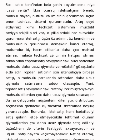
Bəs  satıcı tərəfindən belə şərtin qoyulmasına niyə 
icazə verilir? İlkin olaraq istehsalçının brendi, 
məhsul dəyəri, nüfuzu və imicinin qorunması üçün 
onun təchizat sistemi qorunmalıdır. Artıq qeyd 
etdiyimiz kimi təchizat sisteminin müxtəlif 
səviyyələri/pillələri var, o pillələrdəki hər subyektin 
qorunması istehsalçı üçün öz adının, öz brendinin və 
məhsulunun qorunması deməkdir. İkinci olaraq, 
məlumdur ki, həcm etibarilə daha çox məhsul 
alması, habelə təchizat zəncirinin halqası olması 
səbəbindən topdansatış səviyyəsindəki alıcı satıcıdan 
məhsulu daha ucuz qiymətə və müxtəlif güzəştlərlə 
əldə edir. Topdan satıcının son istehlakçıya birbaşa 
satışı, o məhsulu pərakəndə satandan daha ucuz 
qiymətə satmasına səbəb olacaqdır. Yəni, 
topdansatış səviyyəsindəki distribyutor müştəriyə eyni 
məhsulu dilerdən çox daha ucuz qiymətə satacaqdır. 
Bu isə özlüyündə müştərilərin dileri yox distributoru 
seçməsinə gətirəcək ki, təchizat sistemində boşluq 
yaranacaqdır. Bununla, istehsalçı həm hədəflədiyi 
satış gəlirini əldə etməyəcəkdir (ehtimal olunan 
qiymətlərdən çox daha ucuz qiymətə satış edildiyi 
üçün),həm də dilerin fəaliyyəti axsayacaqdır və 
uğurlu satış həyata keçirməyəcəkdir. Nəticə olaraq, 
istehsalçının satış strategiyası böhrana uğrayacaqdır. 